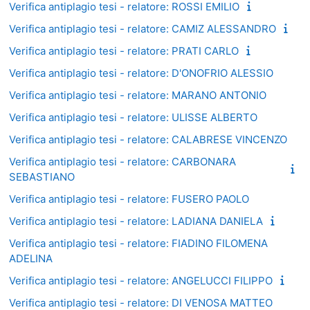
Verifica antiplagio tesi - relatore: ROSSI EMILIO
Verifica antiplagio tesi - relatore: CAMIZ ALESSANDRO
Verifica antiplagio tesi - relatore: PRATI CARLO
Verifica antiplagio tesi - relatore: D'ONOFRIO ALESSIO
Verifica antiplagio tesi - relatore: MARANO ANTONIO
Verifica antiplagio tesi - relatore: ULISSE ALBERTO
Verifica antiplagio tesi - relatore: CALABRESE VINCENZO
Verifica antiplagio tesi - relatore: CARBONARA
SEBASTIANO
Verifica antiplagio tesi - relatore: FUSERO PAOLO
Verifica antiplagio tesi - relatore: LADIANA DANIELA
Verifica antiplagio tesi - relatore: FIADINO FILOMENA
ADELINA
Verifica antiplagio tesi - relatore: ANGELUCCI FILIPPO
Verifica antiplagio tesi - relatore: DI VENOSA MATTEO