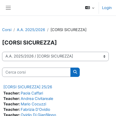
Vai al contenuto principale
Login
Pannello laterale
Corsi
A.A. 2025/2026
[CORSI SICUREZZA]
[CORSI SICUREZZA]
Categorie di corso
Cerca corsi
Cerca corsi
[CORSI SICUREZZA] 25/26
Teacher:
Paola Caffari
Teacher:
Andrea Civitareale
Teacher:
Mario Cocuzzi
Teacher:
Fabrizia D'Ovidio
Teacher:
Ovidio Di Gianfilippo