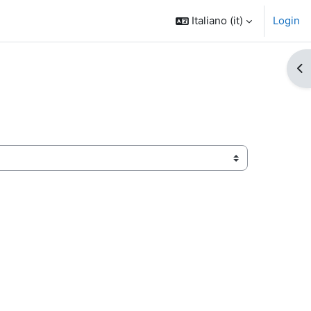
Italiano ‎(it)‎
Login
Apr