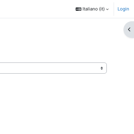
Italiano ‎(it)‎
Login
Apr