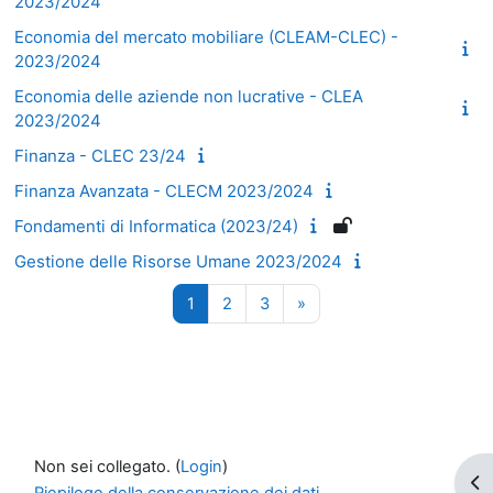
2023/2024
Economia del mercato mobiliare (CLEAM-CLEC) -
2023/2024
Economia delle aziende non lucrative - CLEA
2023/2024
Finanza - CLEC 23/24
Finanza Avanzata - CLECM 2023/2024
Fondamenti di Informatica (2023/24)
Gestione delle Risorse Umane 2023/2024
Pagina 1
Pagina 2
Pagina 3
Pagina successiva
1
2
3
»
Non sei collegato. (
Login
)
Apr
Riepilogo della conservazione dei dati