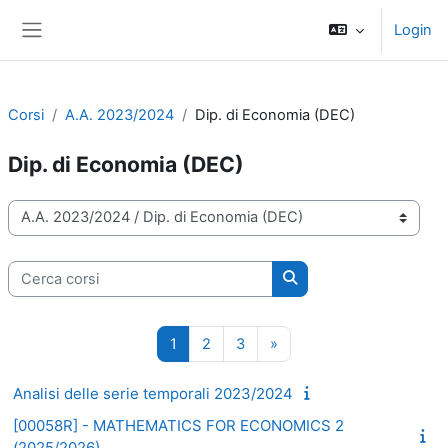
Vai al contenuto principale
Login
Pannello laterale
Corsi
A.A. 2023/2024
Dip. di Economia (DEC)
Dip. di Economia (DEC)
Categorie di corso
Cerca corsi
Cerca corsi
Pagina 1
Pagina 2
Pagina 3
Pagina successiva
1
2
3
»
Analisi delle serie temporali 2023/2024
[00058R] - MATHEMATICS FOR ECONOMICS 2
(2025/2026)