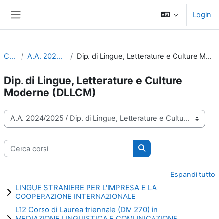
Vai al contenuto principale
Login
Pannello laterale
Corsi
A.A. 2024/2025
Dip. di Lingue, Letterature e Culture Moderne (DLLCM)
Dip. di Lingue, Letterature e Culture
Moderne (DLLCM)
Categorie di corso
Cerca corsi
Cerca corsi
Espandi tutto
LINGUE STRANIERE PER L'IMPRESA E LA
COOPERAZIONE INTERNAZIONALE
L12 Corso di Laurea triennale (DM 270) in
MEDIAZIONE LINGUISTICA E COMUNICAZIONE