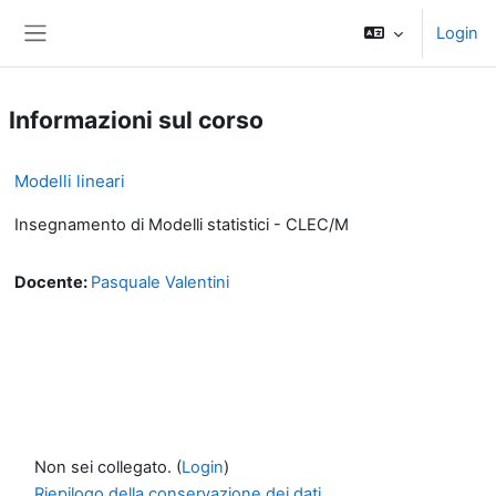
Vai al contenuto principale
Login
Pannello laterale
Informazioni sul corso
Modelli lineari
Insegnamento di Modelli statistici - CLEC/M
Docente:
Pasquale Valentini
Non sei collegato. (
Login
)
Riepilogo della conservazione dei dati